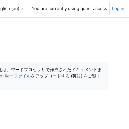
glish ‎(en)‎
You are currently using guest access
Log in
h input
えば、ワードプロセッサで作成されたドキュメントま
g)
単一
ファイル
をアップロードする (英語) をご覧く