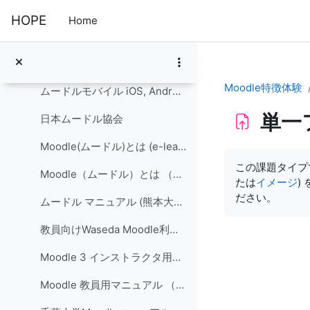
Skip to main content
日本語Moodle (twitter.com)
HOPE
Home
Moodle Sandbox (空のシステムの試用体験) moodledemo.net
Mt. Orange School (実際のシステムの試用体験) moodledemo.net
Moodle特徴体験
ムードルモバイル iOS, Android, Windows Phone (moodle.org)
単一
日本ムードル協会
Moodle(ムードル)とは (e-learning.co.jp)
Completion re
この課題タイプ
Moodle（ムードル）とは （熊本大学、喜多敏博）gihyo.jp
たは
イメージ
)
ださい。
ムードル マニュアル (熊本大学 eラーニング推進室)
教員向けWaseda Moodle利用マニュアル (早稲田大学)
Moodle 3 インストラクタ用ガイド（富山大学版）
Moodle 教員用マニュアル （上智大学情報システム室）PDF