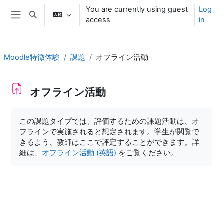
Skip to main content
You are currently using guest
Log
Toggle search input
access
in
Side panel
Moodle特徴体験
課題
オフライン活動
オフライン活動
Completion requirements
この課題タイプでは、評価するための課題活動は、オ
フラインで実施されると想定されます。学生が閲覧で
きるよう、教師はここで評定することができます。詳
細は、
オフライン活動 (英語)
をご覧ください。