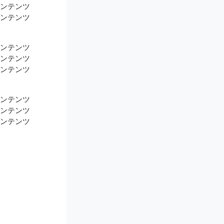
コンテンツ
コンテンツ
コンテンツ
コンテンツ
コンテンツ
コンテンツ
コンテンツ
コンテンツ