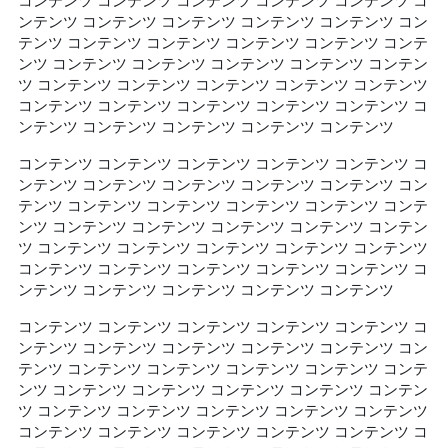
コンテンツ コンテンツ コンテンツ コンテンツ コンテンツ コ
ンテンツ コンテンツ コンテンツ コンテンツ コンテンツ コン
テンツ コンテンツ コンテンツ コンテンツ コンテンツ コンテ
ンツ コンテンツ コンテンツ コンテンツ コンテンツ コンテン
ツ コンテンツ コンテンツ コンテンツ コンテンツ コンテンツ
コンテンツ コンテンツ コンテンツ コンテンツ コンテンツ コ
ンテンツ コンテンツ コンテンツ コンテンツ コンテンツ
コンテンツ コンテンツ コンテンツ コンテンツ コンテンツ コ
ンテンツ コンテンツ コンテンツ コンテンツ コンテンツ コン
テンツ コンテンツ コンテンツ コンテンツ コンテンツ コンテ
ンツ コンテンツ コンテンツ コンテンツ コンテンツ コンテン
ツ コンテンツ コンテンツ コンテンツ コンテンツ コンテンツ
コンテンツ コンテンツ コンテンツ コンテンツ コンテンツ コ
ンテンツ コンテンツ コンテンツ コンテンツ コンテンツ
コンテンツ コンテンツ コンテンツ コンテンツ コンテンツ コ
ンテンツ コンテンツ コンテンツ コンテンツ コンテンツ コン
テンツ コンテンツ コンテンツ コンテンツ コンテンツ コンテ
ンツ コンテンツ コンテンツ コンテンツ コンテンツ コンテン
ツ コンテンツ コンテンツ コンテンツ コンテンツ コンテンツ
コンテンツ コンテンツ コンテンツ コンテンツ コンテンツ コ