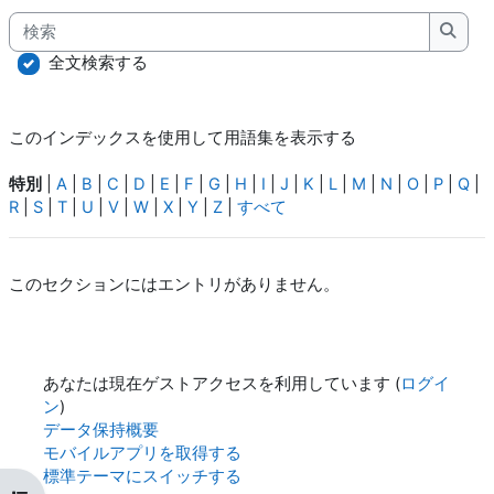
検索
検索
全文検索する
このインデックスを使用して用語集を表示する
特別
|
A
|
B
|
C
|
D
|
E
|
F
|
G
|
H
|
I
|
J
|
K
|
L
|
M
|
N
|
O
|
P
|
Q
|
R
|
S
|
T
|
U
|
V
|
W
|
X
|
Y
|
Z
|
すべて
このセクションにはエントリがありません。
あなたは現在ゲストアクセスを利用しています (
ログイ
ン
)
データ保持概要
モバイルアプリを取得する
標準テーマにスイッチする