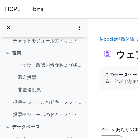
メインコンテンツへスキップする
繰り返しチャット
HOPE
Home
オープンチャット
チャットモジュールのドキュメント (日本語)
Moodle特徴体験
チャットモジュールのドキュメント (英語)
ウェ
投票
折りたたむ
ここでは、教師が質問および多重回答の選択肢を設定することができます。
完了要件
このデータベー
匿名投票
ることができま
非匿名投票
投票モジュールのドキュメント (日本語)
投票モジュールのドキュメント (英語)
データベース
1ページあたりの
折りたたむ