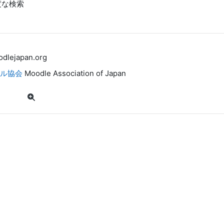
度な検索
odlejapan.org
ル協会
Moodle Association of Japan