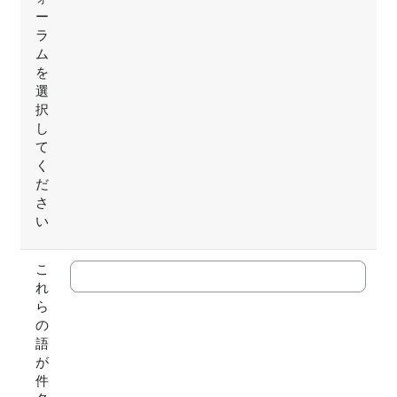
ー
ラ
ム
を
選
択
し
て
く
だ
さ
い
こ
れ
ら
の
語
が
件