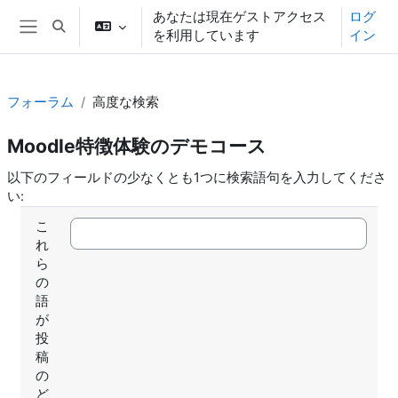
メインコンテンツへスキップする
あなたは現在ゲストアクセス
ログ
検索入力に切り替える
を利用しています
イン
サイドパネル
フォーラム
高度な検索
Moodle特徴体験のデモコース
以下のフィールドの少なくとも1つに検索語句を入力してくださ
い:
こ
れ
ら
の
語
が
投
稿
の
ど