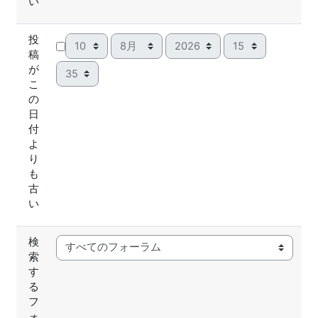
い
投
日
月
年
時
稿
分
が
こ
の
日
付
よ
り
も
古
い
検
索
す
る
フ
ォ