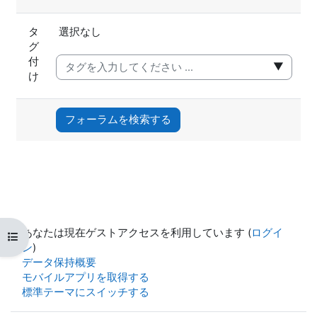
選択済みアイテム:
タ
選択なし
グ
付
▼
け
フォーラムを検索する
あなたは現在ゲストアクセスを利用しています (
ログイ
コースインデックスを開く
ン
)
データ保持概要
モバイルアプリを取得する
標準テーマにスイッチする