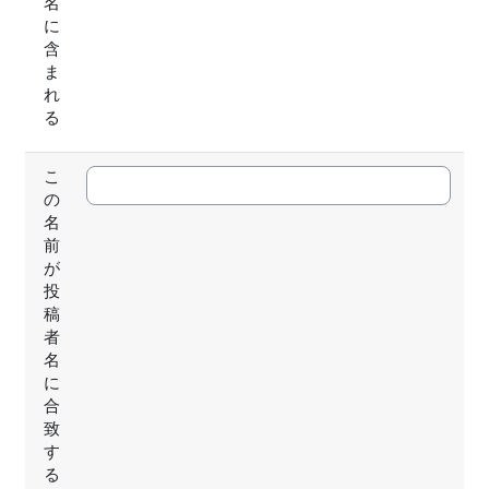
名
に
含
ま
れ
る
こ
の
名
前
が
投
稿
者
名
に
合
致
す
る