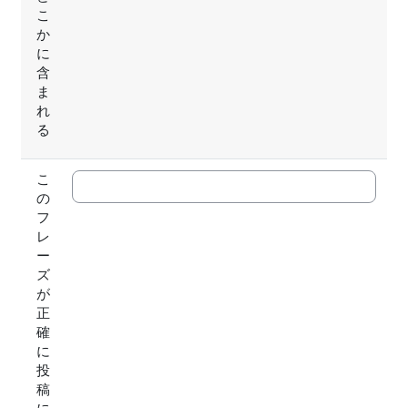
こ
か
に
含
ま
れ
る
こ
の
フ
レ
ー
ズ
が
正
確
に
投
稿