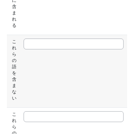
に
含
ま
れ
る
こ
れ
ら
の
語
を
含
ま
な
い
こ
れ
ら
の