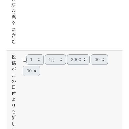
語
を
完
全
に
含
む
投
日
月
年
時
稿
分
が
こ
の
日
付
よ
り
も
新
し