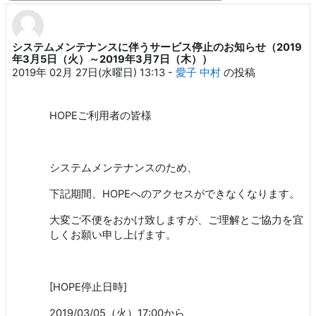
システムメンテナンスに伴うサービス停止のお知らせ（2019
返信数: 0
年3月5日（火）～2019年3月7日（木））
2019年 02月 27日(水曜日) 13:13
-
愛子 中村
の投稿
HOPE
ご利用者の皆様
システムメンテナンスのため、
下記期間、
HOPE
へのアクセスができなくなります。
大変ご不便をおかけ致しますが、ご理解とご協力を宜
しくお願い申し上げます。
[HOPE
停止日時
]
2019/03/05
（火）
17:00
から