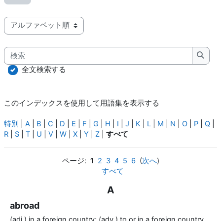
このインデックスを使用して用語集を表示する
検索
検索
全文検索する
このインデックスを使用して用語集を表示する
特別
|
A
|
B
|
C
|
D
|
E
|
F
|
G
|
H
|
I
|
J
|
K
|
L
|
M
|
N
|
O
|
P
|
Q
|
R
|
S
|
T
|
U
|
V
|
W
|
X
|
Y
|
Z
|
すべて
ページ:
1
2
3
4
5
6
(
次へ
)
すべて
A
abroad
(adj.) in a foreign country; (adv.) to or in a foreign country