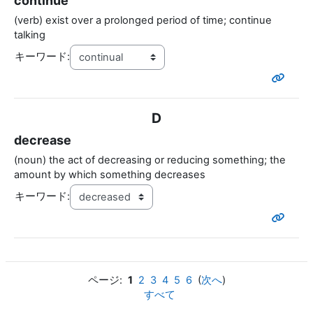
continue
(verb) exist over a prolonged period of time; continue
talking
キーワード:
D
decrease
(noun) the act of decreasing or reducing something; the
amount by which something decreases
キーワード:
ページ:
1
2
3
4
5
6
(
次へ
)
すべて